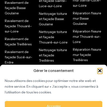
mur Sainte-Luce-
et façade Sainte-
Ravalement de
sur-Loire
Luce-sur-Loire
façade Basse
Goulaine
Réparation fissure
Nettoyage toiture
mur Basse
et façade Basse
Ravalement de
Goulaine
Goulaine
façade Thouaré-
sur-Loire
Réparation fissure
Nettoyage toiture
mur Thouaré-sur-
et façade
Ravalement de
Loire
Thouaré-sur-Loire
façade Treillières
Réparation fissure
Nettoyage toiture
Ravalement de
mur façade
et façade
façade Sucé-sur-
Treillières
Treillières
Erdre
Réparation fissure
Nettoyage toiture
Ravalement de
Gérer le consentement
mur façade Sucé-
et façade Sucé-
façade Héric
sur-Erdre
sur-Erdre
Nous utilisons des cookies pour optimiser notre site web et
Entreprise de
Réparation fissure
Nettoyage toiture
notre service. En cliquant sur « J’accepte », vous consentez à
rénovation
mur façade Héric
et façade Héric
l’utilisation de tous les cookies.
intérieure à
Pose de
Artisan peintre à
Nantes
revêtements de sol
Nantes
à Nantes
Accepter