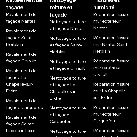
Ravalement de
Nettoyage
Fissures et
façade
toiture et
humidité
Ravalement de
façade
Réparation fissure
façade Nantes
mur extérieur
Nettoyage toiture
Nantes
et façade Nantes
Ravalement de
façade Saint-
Réparation fissure
Nettoyage toiture
Herblain
mur Nantes Saint-
et façade Saint-
Herblain
Herblain
Ravalement de
façade Orvault
Réparation fissure
Nettoyage toiture
mur extérieur
et façade Orvault
Ravalement de
Orvault
façade La
Nettoyage toiture
Chapelle-sur-
Réparation fissure
et façade La
Erdre
mur La Chapelle-
Chapelle-sur-
sur-Erdre
Erdre
Ravalement de
façade Carquefou
Réparation fissure
Nettoyage toiture
mur extérieur
et façade
Ravalement de
Carquefou
Carquefou
façade Sainte-
Luce-sur-Loire
Réparation fissure
Nettoyage toiture