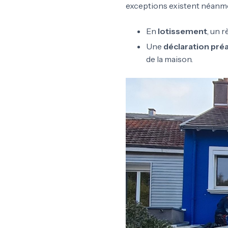
exceptions existent néanmo
En
lotissement
, un 
Une
déclaration préa
de la maison.